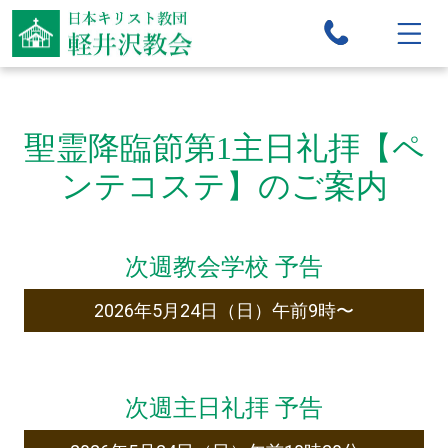
聖霊降臨節第1主日礼拝【ペ
ンテコステ】のご案内
次週教会学校 予告
2026年5月24日（日）午前9時〜
次週主日礼拝 予告