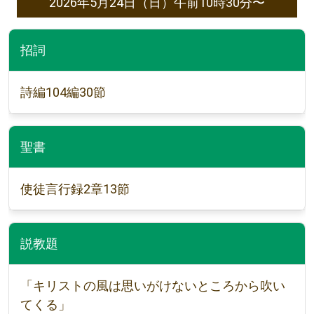
2026年5月24日（日）午前10時30分〜
招詞
詩編104編30節
聖書
使徒言行録2章13節
説教題
「キリストの風は思いがけないところから吹い
てくる」