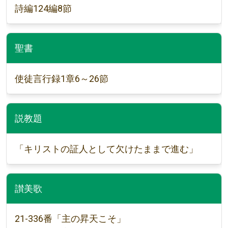
詩編124編8節
聖書
使徒言行録1章6～26節
説教題
「キリストの証人として欠けたままで進む」
讃美歌
21-336番「主の昇天こそ」