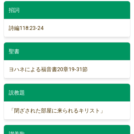
招詞
詩編118:23-24
聖書
ヨハネによる福音書20章19-31節
説教題
「閉ざされた部屋に来られるキリスト」
讃美歌